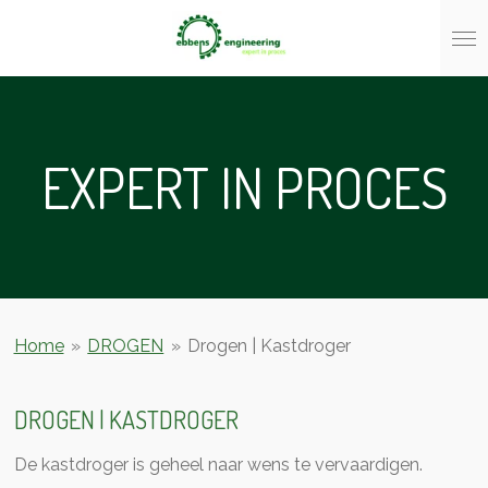
Ga
direct
naar
de
hoofdinhoud
EXPERT IN PROCES
Home
»
DROGEN
»
Drogen | Kastdroger
DROGEN | KASTDROGER
De kastdroger is geheel naar wens te vervaardigen.